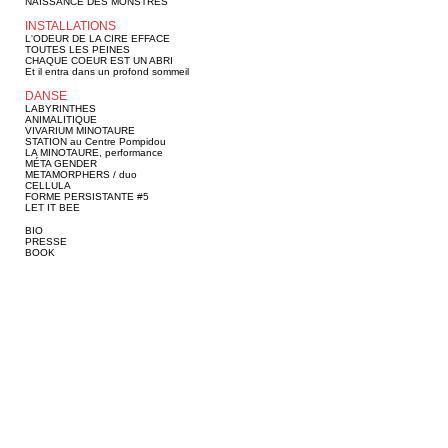
NAISSANCE DES MONSTRES
INSTALLATIONS
L'ODEUR DE LA CIRE EFFACE
TOUTES LES PEINES
CHAQUE COEUR EST UN ABRI
Et il entra dans un profond sommeil
DANSE
LABYRINTHES
ANIMALITIQUE
VIVARIUM MINOTAURE
STATION au Centre Pompidou
LA MINOTAURE, performance
MÉTA GENDER
METAMORPHERS / duo
CELLULA
FORME PERSISTANTE #5
LET IT BEE
BIO
PRESSE
BOOK