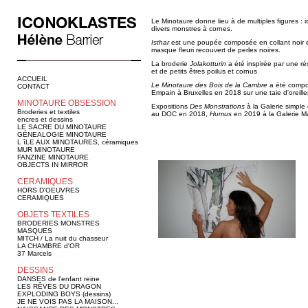
Le Minotaure donne lieu à de multiples figures : 
divers monstres à cornes.
Isthar
est une poupée composée en collant noir 
masque fleuri recouvert de perles noires.
La broderie
Jolakotturin
a été inspirée par une ré
et de petits êtres poilus et cornus
ACCUEIL
Le Minotaure des Bois de la Cambre
a été compos
CONTACT
Empain à Bruxelles en 2018 sur une taie d'oreiller
MINOTAURE OBSESSION
Expositions
Des Monstrations
à la Galerie simpl
Broderies et textiles
au DOC en 2018,
Humus
en 2019 à la Galerie M
encres et dessins
LE SACRE DU MINOTAURE
GÉNEALOGIE MINOTAURE
L îLE AUX MINOTAURES, céramiques
MUR MINOTAURE
FANZINE MINOTAURE
OBJECTS IN MIRROR
CERAMIQUES
HORS D'OEUVRES
CERAMIQUES
OBJETS TEXTILES
BRODERIES MONSTRES
MASQUES
MITCH / La nuit du chasseur
LA CHAMBRE d'OR
37 Marcels
DESSINS
DANSES de l'enfant reine
LES RÊVES DU DRAGON
EXPLODING BOYS (dessins)
JE NE VOIS PAS LA MAISON...