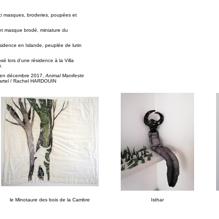
ici masques, broderies, poupées et
et masque brodé, miniature du
sidence en Islande, peuplée de lutin
é lors d'une résidence à la Villa
.
e en décembre 2017,
Animal Manifeste
artel / Rachel HARDOUIN
le Minotaure des bois de la Cambre
Isthar